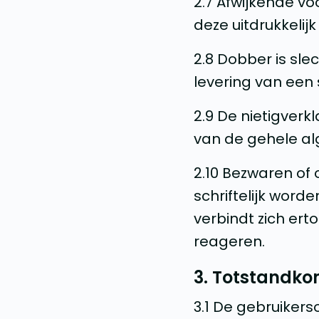
2.7 Afwijkende v
deze uitdrukkelijk
2.8 Dobber is sl
levering van een 
2.9 De nietigverkl
van de gehele a
2.10 Bezwaren o
schriftelijk word
verbindt zich er
reageren.
3. Totstandko
3.1 De gebruiker