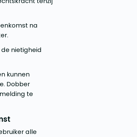
chtskracht tenzij
reenkomst na
er.
 de nietigheid
en kunnen
fe. Dobber
 melding te
mst
bruiker alle