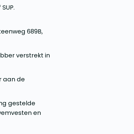
 SUP.
steenweg 689B,
bber verstrekt in
r aan de
ing gestelde
 zwemvesten en