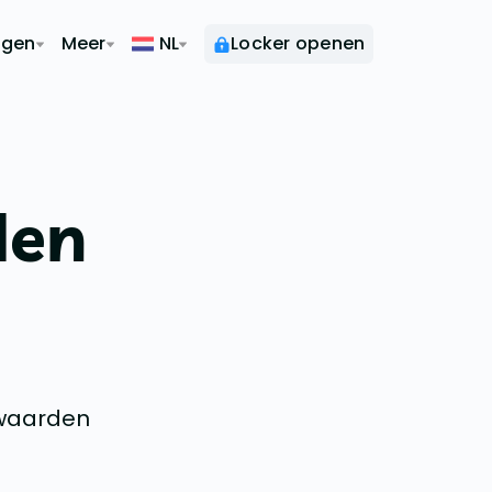
ngen
Meer
NL
Locker openen
den
rwaarden