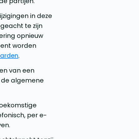
de partijen.
jzigingen in deze
eacht te zijn
ering opnieuw
ment worden
aarden
.
en van een
an de algemene
toekomstige
fonisch, per e-
ven.