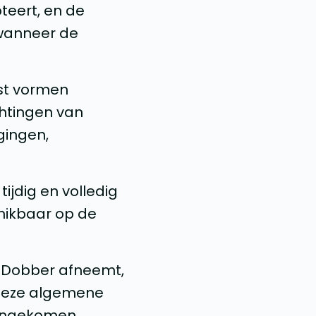
teert, en de
 wanneer de
st vormen
chtingen van
gingen,
ijdig en volledig
hikbaar op de
j Dobber afneemt,
 deze algemene
eengekomen.