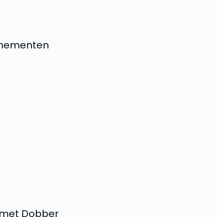
nnementen
t met Dobber