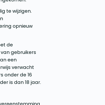
 te wijzigen.
jn
ering opnieuw
oet de
 van gebruikers
 van een
rwijs verwacht
rs onder de 16
er is dan 18 jaar.
 overeenstemming