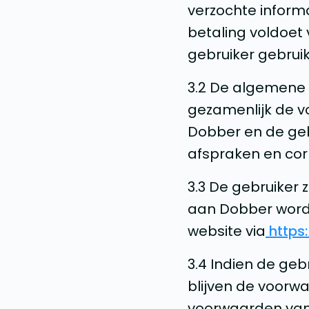
verzochte inform
betaling voldoet
gebruiker gebruik
3.2 De algemene
gezamenlijk de v
Dobber en de geb
afspraken en cor
3.3 De gebruiker 
aan Dobber worde
website via
https:
3.4 Indien de ge
blijven de voor
voorwaarden van 