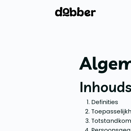
Algem
Inhouds
Definities
Toepasselijk
Totstandkomi
Persoonsgege