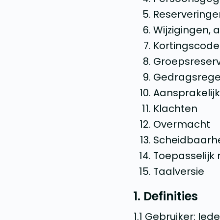
Reserveringen
Wijzigingen, 
Kortingscod
Groepsreserv
Gedragsregel
Aansprakelijk
Klachten
Overmacht
Scheidbaarhe
Toepasselijk
Taalversie
1. Definities
1.1 Gebruiker: I