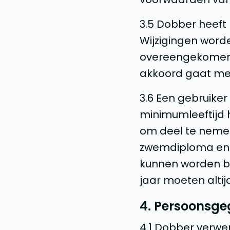
3.5 Dobber heeft
Wijzigingen word
overeengekomen z
akkoord gaat me
3.6 Een gebruiker
minimumleeftijd 
om deel te nemen 
zwemdiploma en 
kunnen worden bij
jaar moeten altij
4. Persoonsge
4.1 Dobber verw