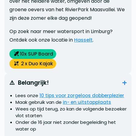
over het heldere water, omgeven door de
groene oevers van het RivierPark Maasvallei. We
zijn deze zomer elke dag geopend!
Op zoek naar meer watersport in Limburg?
Ontdek ook onze locatie in
Hasselt
.
10
x SUP Board
2
x Duo Kajak
⚠️  Belangrijk!
Lees onze
10 tips voor zorgeloos dobberplezier
Maak gebruik van de
in- en uitstapplaats
Wees op tijd terug, zo kan de volgende bezoeker
vlot starten
Onder de 16 jaar niet zonder begeleiding het
water op