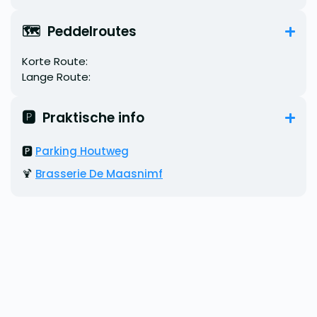
🗺️  Peddelroutes
Korte Route:
Lange Route:
🅿️  Praktische info
🅿️
Parking Houtweg
🍹
Brasserie De Maasnimf