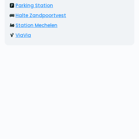
🅿️
Parking Station
🚌
Halte Zandpoortvest
🚂
Station Mechelen
🍹
ViaVia