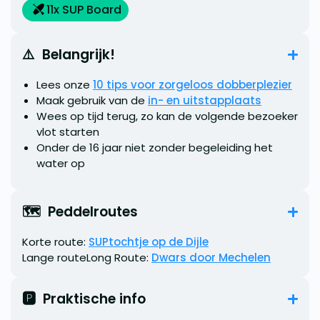
11
x SUP Board
⚠️  Belangrijk!
Lees onze
10 tips voor zorgeloos dobberplezier
Maak gebruik van de
in- en uitstapplaats
Wees op tijd terug, zo kan de volgende bezoeker
vlot starten
Onder de 16 jaar niet zonder begeleiding het
water op
🗺️  Peddelroutes
Korte route:
SUPtochtje op de Dijle
Lange routeLong Route:
Dwars door Mechelen
🅿️  Praktische info