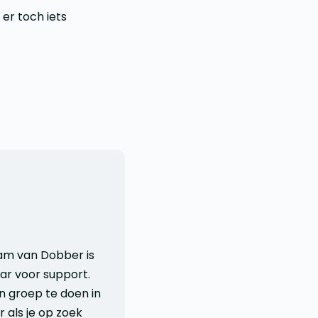
er toch iets
am van Dobber is
aar voor support.
in groep te doen in
r als je op zoek