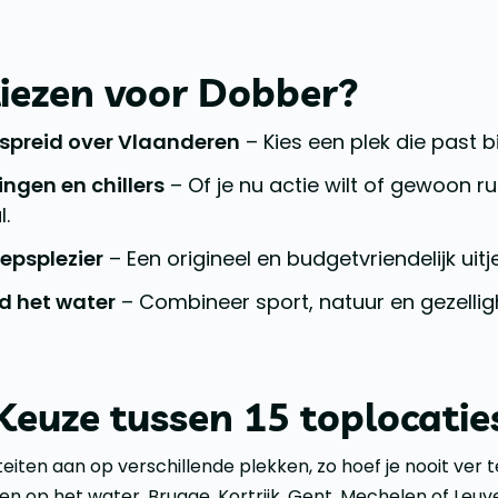
ezen voor Dobber?
rspreid over Vlaanderen
– Kies een plek die past bij
ingen en chillers
– Of je nu actie wilt of gewoon ru
l.
epsplezier
– Een origineel en budgetvriendelijk uit
d het water
– Combineer sport, natuur en gezellig
Keuze tussen 15 toplocatie
eiten aan op verschillende plekken, zo hoef je nooit ver te
en op het water. Brugge, Kortrijk, Gent, Mechelen of Leuve