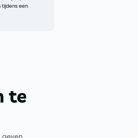
 tijdens een
 te
e geven