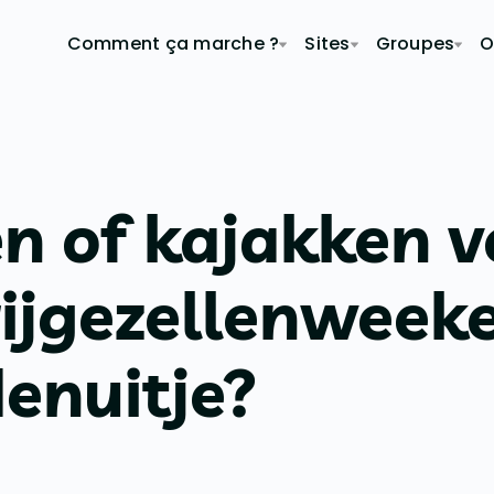
Comment ça marche ?
Sites
Groupes
O
n of kajakken v
rijgezellenweek
enuitje?