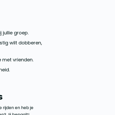
 jullie groep.
stig wilt dobberen,
je met vrienden.
heid.
s
 rijden en heb je
n? Jij bepaalt!