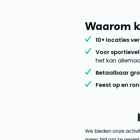
Waarom ki
10+ locaties ve
Voor sportievel
het kan allemaa
Betaalbaar gro
Feest op en ron
We bieden onze activit
meer tijd om te geniet