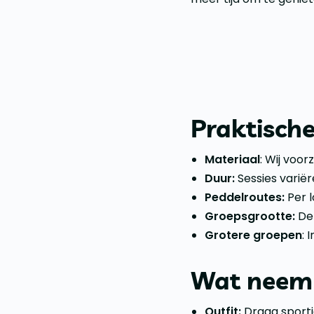
Praktische
Materiaal
: Wij voo
Duur:
Sessies variër
Peddelroutes:
Per l
Groepsgrootte:
De 
Grotere groepen
: 
Wat neem 
Outfit:
Draag sporti