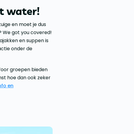
t water!
tuige en moet je dus
d? We got you covered!
ajakken en suppen is
actie onder de
 Voor groepen bieden
mst hoe dan ook zeker
nfo en