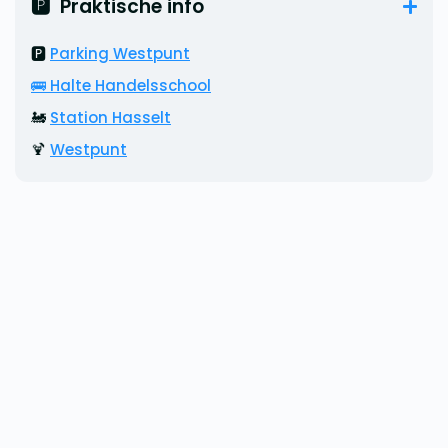
🅿️  Praktische info
🅿️
Parking Westpunt
🚌
Halte Handelsschool
🚂
Station Hasselt
🍹
Westpunt