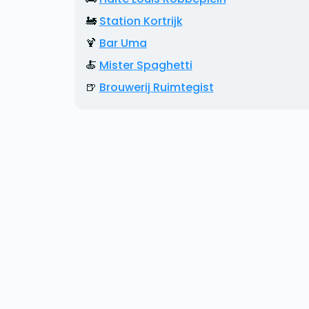
🚂
Station Kortrijk
🍹
Bar Uma
🍝
Mister Spaghetti
🍺
Brouwerij Ruimtegist