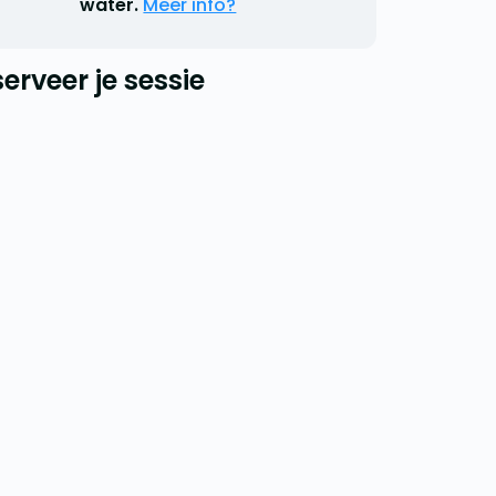
water.
Meer info?
erveer je sessie