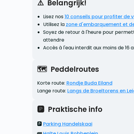
⚠️  Belangrijk!
Lisez nos
10 conseils pour profiter de 
Utilisez la
zone d'embarquement et d
Soyez de retour à l'heure pour permettr
attendre
Accès à l'eau interdit aux moins de 1
🗺️  Peddelroutes
Korte route:
Rondje Buda Eiland
Lange route:
Langs de Broeltorens en Le
🅿️  Praktische info
🅿️
Parking Handelskaai
🚌
Halte Louis Robbeplein