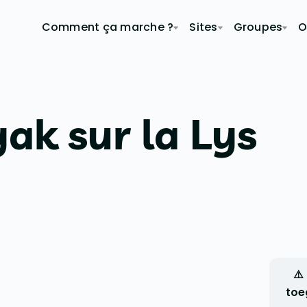
Comment ça marche ?
Sites
Groupes
O
yak sur la Lys
⚠️
toe