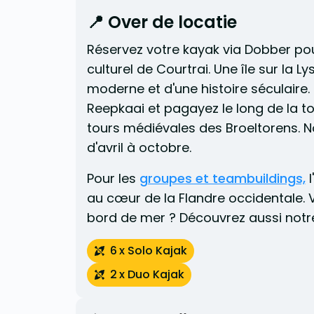
📍 Over de locatie
Réservez votre kayak via Dobber pour 
culturel de Courtrai. Une île sur la L
moderne et d'une histoire séculaire.
Reepkaai et pagayez le long de la t
tours médiévales des Broeltorens. N
d'avril à octobre.
Pour les
groupes et teambuildings,
l
au cœur de la Flandre occidentale. 
bord de mer ? Découvrez aussi notr
6
x Solo Kajak
2
x Duo Kajak