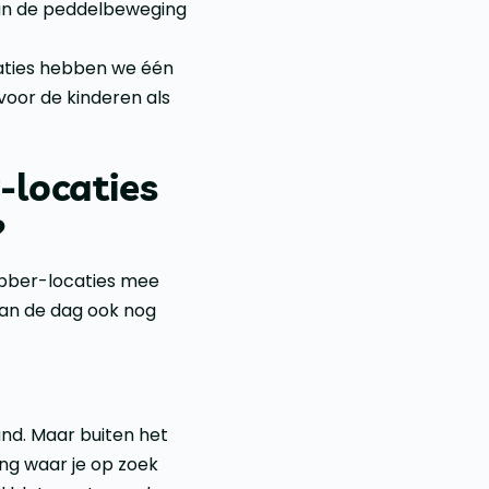
aan de peddelbeweging
caties hebben we één
voor de kinderen als
-locaties
?
obber-locaties mee
van de dag ook nog
and. Maar buiten het
ing waar je op zoek