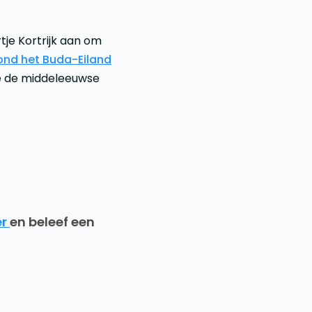
rtje Kortrijk aan om
ond het Buda-Eiland
e de middeleeuwse
er
en beleef een