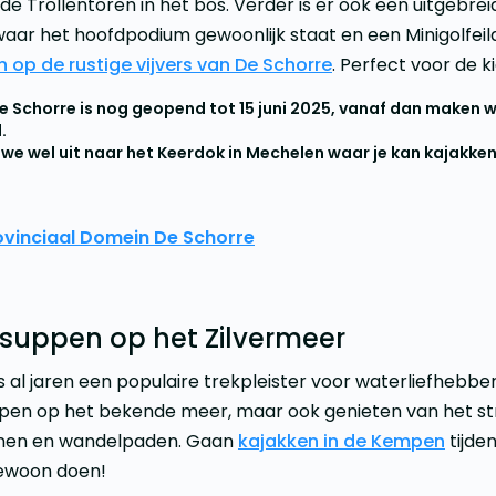
 de Trollentoren in het bos. Verder is er ook een uitgebr
waar het hoofdpodium gewoonlijk staat en een Minigolfeil
 op de rustige vijvers van De Schorre
. Perfect voor de ki
 De Schorre is nog geopend tot 15 juni 2025, vanaf dan maken 
.
we wel uit naar het Keerdok in Mechelen waar je kan kajakken 
rovinciaal Domein De Schorre
 suppen op het Zilvermeer
s al jaren een populaire trekpleister voor waterliefhebbers
ppen op het bekende meer, maar ook genieten van het st
uinen en wandelpaden. Gaan
kajakken in de Kempen
tijde
ewoon doen!