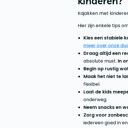
kinderen?
Kajakken met kindere
Hier zijn enkele tips om
Kies een stabiele k
meer over onze du
Draag altijd een r
absolute must.
In o
Begin op rustig wa
Maak het niet te la
flexibel.
Laat de kids meep
onderweg.
Neem snacks en w
Zorg voor zonbesc
iedereen goed in en