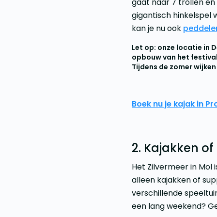
gaat naar 7 trollen en
gigantisch hinkelspel 
kan je nu ook
peddelen
Let op: onze locatie in
opbouw van het festival
Tijdens de zomer wijken 
Boek nu je kajak in P
2. Kajakken of
Het Zilvermeer in Mol i
alleen kajakken of su
verschillende speelt
een lang weekend? G