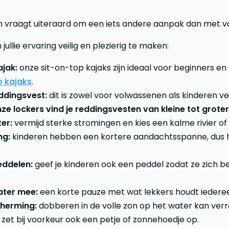
n vraagt uiteraard om een iets andere aanpak dan met v
 jullie ervaring veilig en plezierig te maken:
ajak:
onze sit-on-top kajaks zijn ideaal voor beginners en
o kajaks
.
eddingsvest:
dit is zowel voor volwassenen als kinderen ve
nze lockers vind je reddingsvesten van kleine tot grote
ter:
vermijd sterke stromingen en kies een kalme rivier of
ng:
kinderen hebben een kortere aandachtsspanne, dus h
eddelen:
geef je kinderen ook een peddel zodat ze zich b
ater mee:
een korte pauze met wat lekkers houdt iedere
herming:
dobberen in de volle zon op het water kan verrad
 zet bij voorkeur ook een petje of zonnehoedje op.