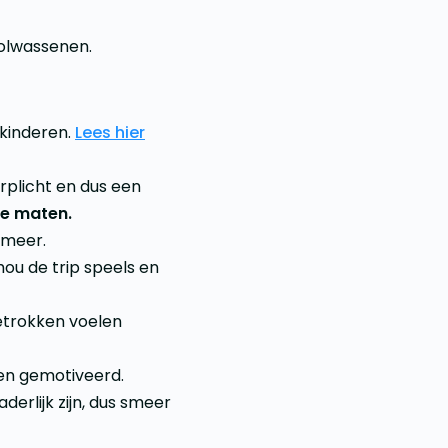
olwassenen.
 kinderen.
Lees hier
rplicht en dus een
re maten.
 meer.
ou de trip speels en
etrokken voelen
en gemotiveerd.
erlijk zijn, dus smeer