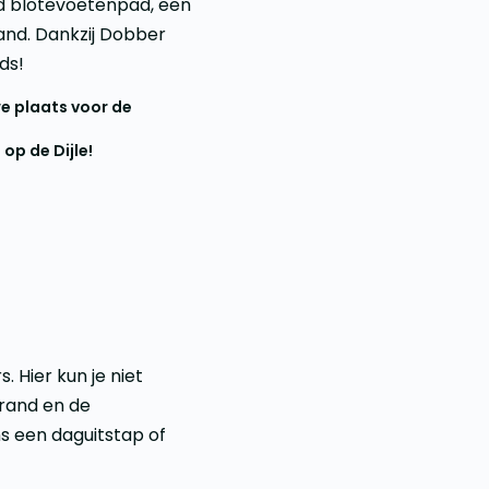
eid blotevoetenpad, een
and. Dankzij Dobber
ds!
we plaats voor de
op de Dijle!
. Hier kun je niet
rand en de
ns een daguitstap of