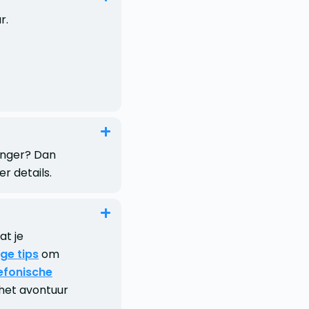
r.
jonger? Dan
r details.
at je
ge tips
om
efonische
 het avontuur