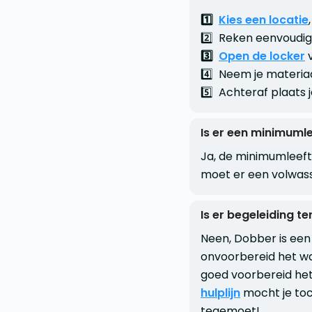
1️⃣
Kies een locatie
2️⃣ Reken eenvoudig 
3️⃣
Open de locker
4️⃣ Neem je materiaa
5️⃣ Achteraf plaats 
Is er een minimuml
Ja, de minimumleefti
moet er een volwa
Is er begeleiding te
Neen, Dobber is een 
onvoorbereid het wat
goed voorbereid het
hulplijn
mocht je toc
tegemoet!