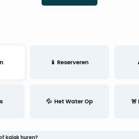
n
📱 Reserveren
s
💦 Het Water Op
🚨
of kajak huren?