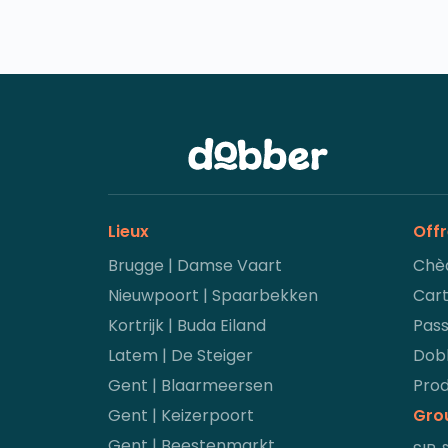
Lieux
Off
Brugge | Damse Vaart
Chè
Nieuwpoort | Spaarbekken
Car
Kortrijk | Buda Eiland
Pass
Latem | De Steiger
Dobb
Gent | Blaarmeersen
Prod
Gent | Keizerpoort
Gro
Gent | Beestenmarkt