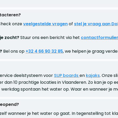
ntacteren?
heck onze
veelgestelde vragen
of
stel je vraag aan D
je zocht?
Stuur ons een bericht via het
contactformulie
?
Bel ons op
+32 4 66 90 32 85
, we helpen je graag verde
service deelstysteem voor
SUP boards
en
kajaks
. Onze s
er dan 10 prachtige locaties in Vlaanderen. Zo kan je op 
 werkdag spontaan het water op. Waar en wanneer je ma
 geopend?
 zelf wanneer je het water op gaat. In tegenstelling tot kl