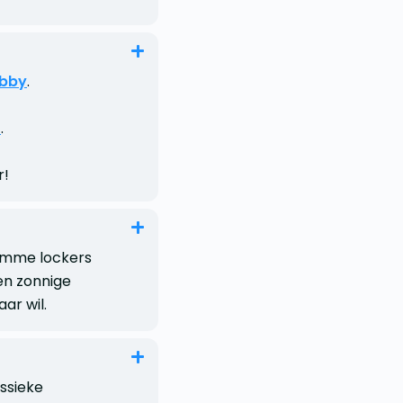
obby
.
r
.
r!
limme lockers
een zonnige
ar wil.
assieke