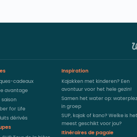
res
Inspiration
ques-cadeaux
Kajakken met kinderen? Een
avontuur voor het hele gezin!
te avantage
Samen het water op: waterplez
 saison
in groep
er for Life
SUP, kajak of kano? Welke is he
uits dérivés
meest geschikt voor jou?
upes
Itinéraires de pagaie