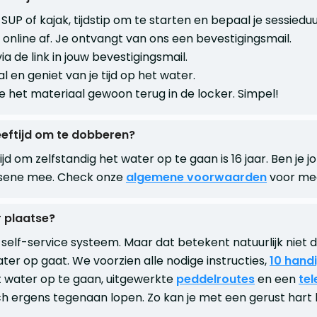
, SUP of kajak, tijdstip om te starten en bepaal je sessieduu
online af. Je ontvangt van ons een bevestigingsmail.
via de link in jouw bevestigingsmail.
l en geniet van je tijd op het water.
je het materiaal gewoon terug in de locker. Simpel!
eeftijd om te dobberen?
jd om zelfstandig het water op te gaan is 16 jaar. Ben je 
ssene mee. Check onze
algemene voorwaarden
voor mee
r plaatse?
self-service systeem. Maar dat betekent natuurlijk niet d
er op gaat. We voorzien alle nodige instructies,
10 handi
 water op te gaan, uitgewerkte
peddelroutes
en een
tel
h ergens tegenaan lopen. Zo kan je met een gerust hart