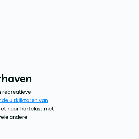
erhaven
n recreatieve
de uitkijktoren van
ret naar hartelust met
vele andere