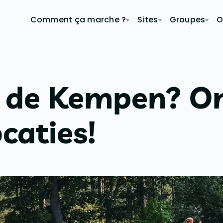
Comment ça marche ?
Sites
Groupes
O
n de Kempen? O
caties!