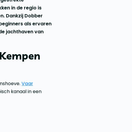
en in de regio is
n. Dankzij Dobber
 beginners als ervaren
 de jachthaven van
e Kempen
enshoeve.
Vaar
isch kanaal in een