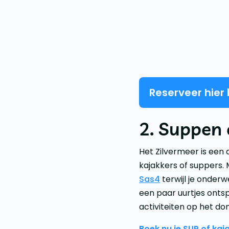
Reserveer hier
2. Suppen 
Het Zilvermeer is een 
kajakkers of suppers.
Sas4
terwijl je onder
een paar uurtjes onts
activiteiten op het do
Boek nu je SUP of kaj